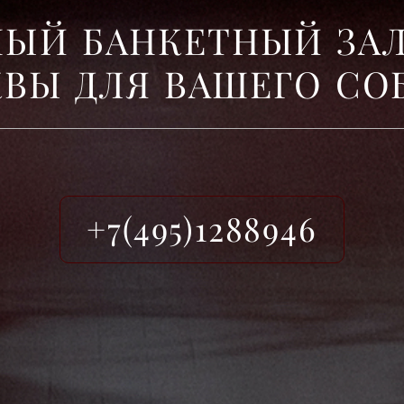
Н
Ы
Й
Б
А
Н
К
Е
Т
Н
Ы
Й
З
А
К
В
Ы
Д
Л
Я
В
А
Ш
Е
Г
О
С
О
+7(495)1288946