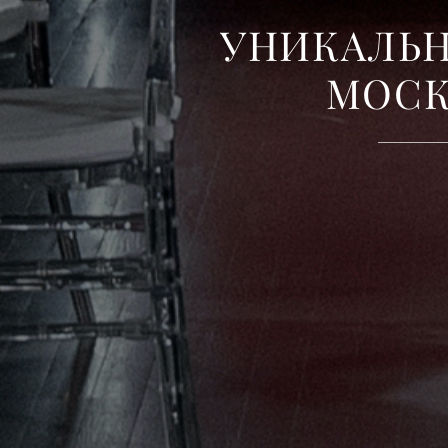
У
Н
И
К
А
Л
Ь
М
О
С