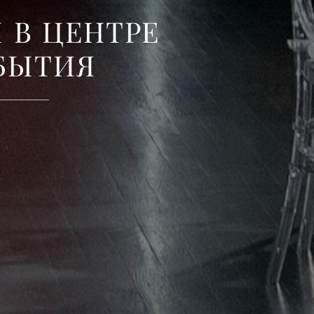
Л
В
Ц
Е
Н
Т
Р
Е
Б
Ы
Т
И
Я